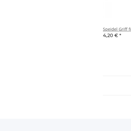
Speidel Griff 
4,20 €
*