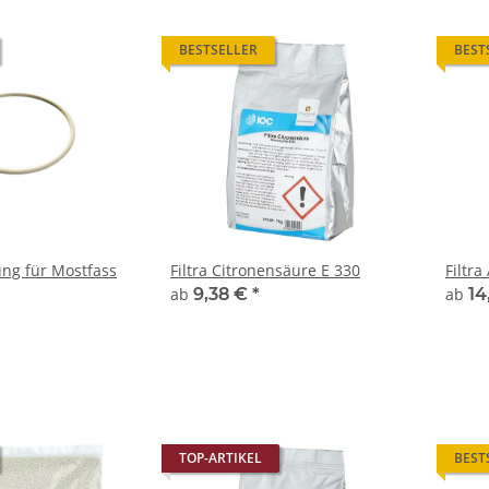
BESTSELLER
BEST
ung für Mostfass
Filtra Citronensäure E 330
Filtra
ab
9,38 €
*
ab
14
TOP-ARTIKEL
BEST