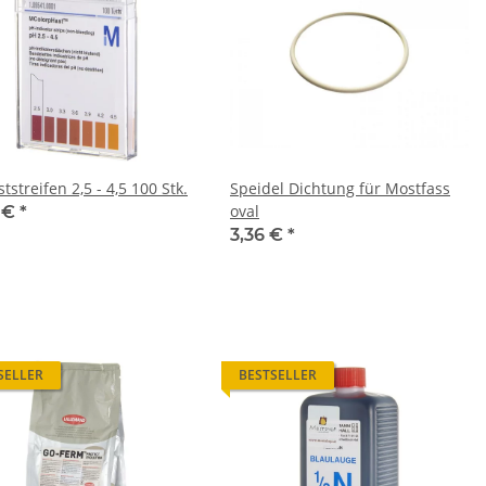
tstreifen 2,5 - 4,5 100 Stk.
Speidel Dichtung für Mostfass
oval
2 €
*
3,36 €
*
SELLER
BESTSELLER