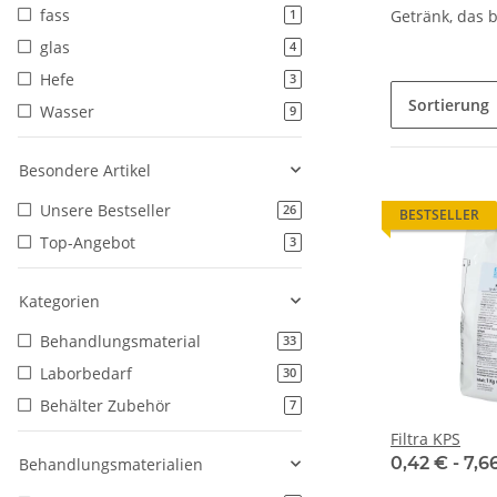
fass
Getränk, das 
1
glas
4
Hefe
3
Sortierung
Wasser
9
Besondere Artikel
Unsere Bestseller
26
BESTSELLER
Top-Angebot
3
Kategorien
Behandlungsmaterial
33
Laborbedarf
30
Behälter Zubehör
7
Filtra KPS
0,42 € -
7,6
Behandlungsmaterialien