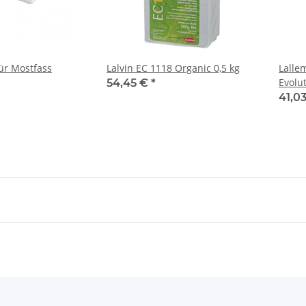
für Mostfass
Lalvin EC 1118 Organic 0,5 kg
Lalle
Evolut
54,45 €
*
41,0