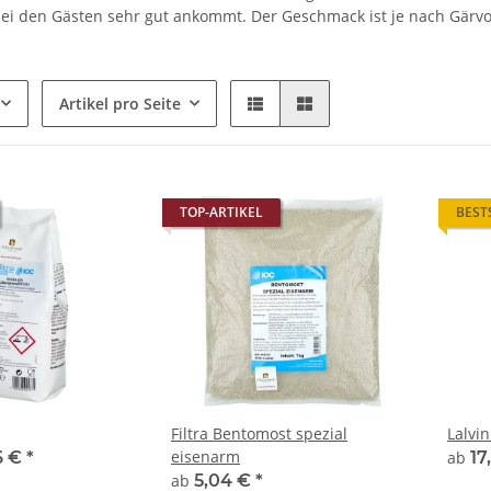
bei den Gästen sehr gut ankommt. Der Geschmack ist je nach Gärvo
Artikel pro Seite
TOP-ARTIKEL
BEST
Filtra Bentomost spezial
Lalvi
eisenarm
6 €
*
ab
17
ab
5,04 €
*