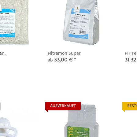
an.
Filtramon Super
PH Tes
ab
33,00 €
*
31,3
AUSVERKAUFT
BEST