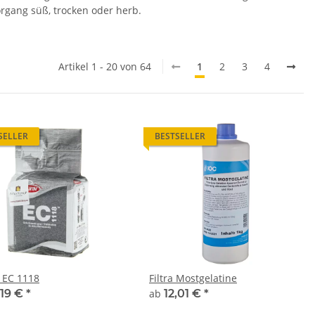
rgang süß, trocken oder herb.
Artikel 1 - 20 von 64
1
2
3
4
SELLER
BESTSELLER
n EC 1118
Filtra Mostgelatine
,19 €
*
ab
12,01 €
*