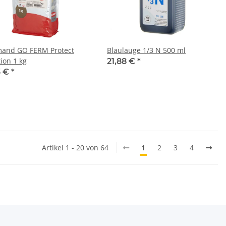
mand GO FERM Protect
Blaulauge 1/3 N 500 ml
ion 1 kg
21,88 €
*
3 €
*
Artikel 1 - 20 von 64
1
2
3
4