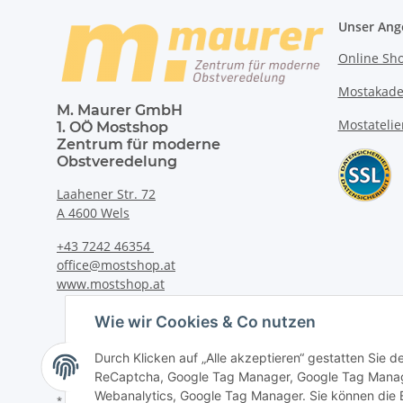
Unser Ang
Online Sh
Mostakad
M. Maurer GmbH
Mostatelie
1. OÖ Mostshop
Zentrum für moderne
Obstveredelung
Laahener Str. 72
A 4600 Wels
+43 7242 46354
office@mostshop.at
www.mostshop.at
Wie wir Cookies & Co nutzen
Durch Klicken auf „Alle akzeptieren“ gestatten Sie 
ReCaptcha, Google Tag Manager, Google Tag Manag
Webanalytics, Google Tag Manager. Sie können die Ei
* Alle Preise inkl. gesetzlicher USt., zzgl.
Versand