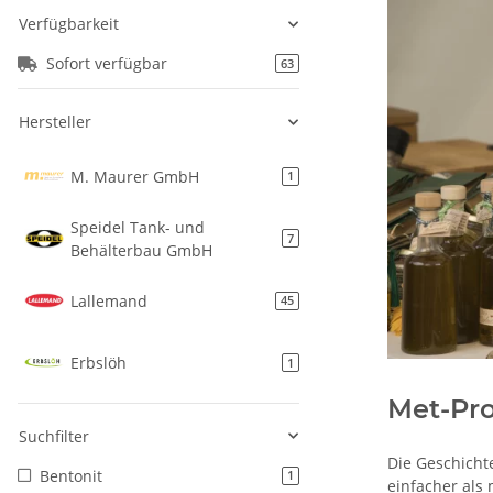
Verfügbarkeit
Sofort verfügbar
63
Hersteller
M. Maurer GmbH
1
Speidel Tank- und
7
Behälterbau GmbH
Lallemand
45
Erbslöh
1
Met-Pr
Suchfilter
Die Geschichte
Bentonit
1
einfacher als