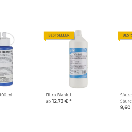
BESTSELLER
BEST
100 ml
Filtra Blank 1
Säure
Säure
ab
12,73 €
*
9,60