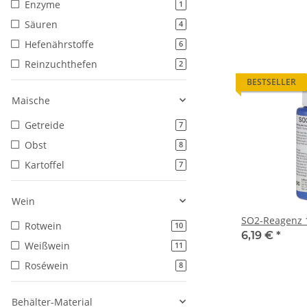
Enzyme
1
Säuren
4
Hefenährstoffe
6
Reinzuchthefen
2
BESTSELLER
Maische
Getreide
7
Obst
8
Kartoffel
7
Wein
SO2-Reagenz 
Rotwein
10
6,19 €
*
Weißwein
11
Roséwein
8
Behälter-Material