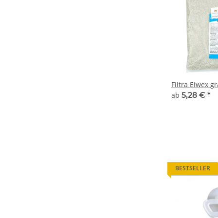
Filtra Eiwex gr
ab
5,28 €
*
BESTSELLER