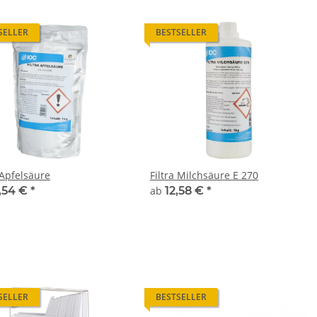
SELLER
BESTSELLER
 Apfelsäure
Filtra Milchsäure E 270
,54 €
*
ab
12,58 €
*
SELLER
BESTSELLER