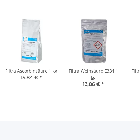
Filtra Ascorbinsäure 1 kg
Filtra Weinsäure E334 1
Filt
kg
15,84 €
*
13,86 €
*