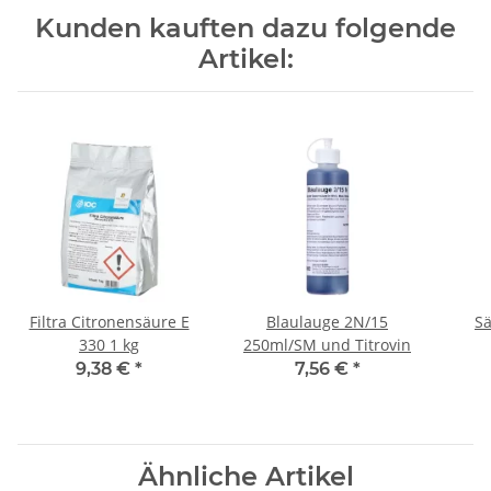
Kunden kauften dazu folgende
Artikel:
Filtra Citronensäure E
Blaulauge 2N/15
Sä
330 1 kg
250ml/SM und Titrovin
9,38 €
*
7,56 €
*
Ähnliche Artikel