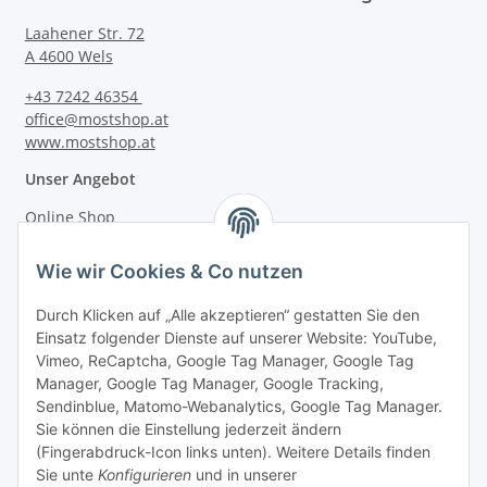
Laahener Str. 72
A 4600 Wels
+43 7242 46354
office@mostshop.at
www.mostshop.at
Unser Angebot
Online Shop
Mostakademie
Wie wir Cookies & Co nutzen
Mostatelier
Durch Klicken auf „Alle akzeptieren“ gestatten Sie den
Einsatz folgender Dienste auf unserer Website: YouTube,
Vimeo, ReCaptcha, Google Tag Manager, Google Tag
Manager, Google Tag Manager, Google Tracking,
Sendinblue, Matomo-Webanalytics, Google Tag Manager.
Informationen
Sie können die Einstellung jederzeit ändern
(Fingerabdruck-Icon links unten). Weitere Details finden
Sie unte
Konfigurieren
und in unserer
Gesetzliche Informationen