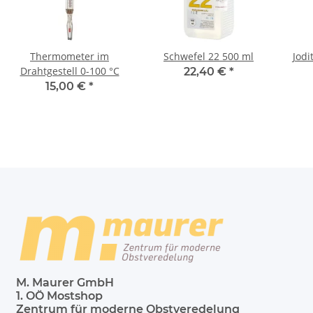
Thermometer im
Schwefel 22 500 ml
Jodi
Drahtgestell 0-100 °C
22,40 €
*
15,00 €
*
M. Maurer GmbH
1. OÖ Mostshop
Zentrum für moderne Obstveredelung