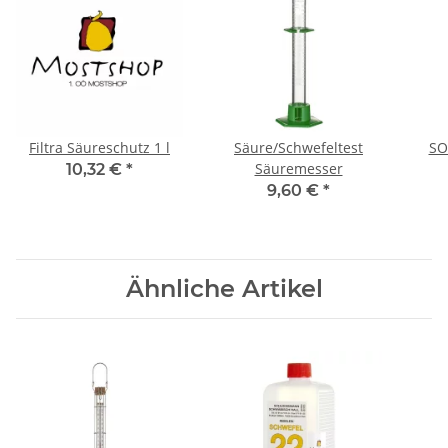
Filtra Säureschutz 1 l
Säure/Schwefeltest
SO
Säuremesser
10,32 €
*
9,60 €
*
Ähnliche Artikel