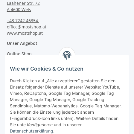
Laahener Str. 72
A 4600 Wels
+43 7242 46354
office@mostshop.at
www.mostshop.at
Unser Angebot
Online Shop
Mostakademie
Wie wir Cookies & Co nutzen
Mostatelier
Durch Klicken auf „Alle akzeptieren“ gestatten Sie den
Einsatz folgender Dienste auf unserer Website: YouTube,
Vimeo, ReCaptcha, Google Tag Manager, Google Tag
Manager, Google Tag Manager, Google Tracking,
Sendinblue, Matomo-Webanalytics, Google Tag Manager.
Informationen
Sie können die Einstellung jederzeit ändern
(Fingerabdruck-Icon links unten). Weitere Details finden
Sie unte
Konfigurieren
und in unserer
Gesetzliche Informationen
Datenschutzerklärung
.