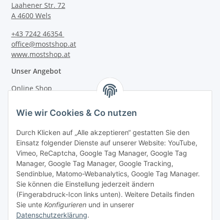
Laahener Str. 72
A 4600 Wels
+43 7242 46354
office@mostshop.at
www.mostshop.at
Unser Angebot
Online Shop
Mostakademie
Wie wir Cookies & Co nutzen
Mostatelier
Durch Klicken auf „Alle akzeptieren“ gestatten Sie den
Einsatz folgender Dienste auf unserer Website: YouTube,
Vimeo, ReCaptcha, Google Tag Manager, Google Tag
Manager, Google Tag Manager, Google Tracking,
Sendinblue, Matomo-Webanalytics, Google Tag Manager.
Informationen
Sie können die Einstellung jederzeit ändern
(Fingerabdruck-Icon links unten). Weitere Details finden
Sie unte
Konfigurieren
und in unserer
Gesetzliche Informationen
Datenschutzerklärung
.