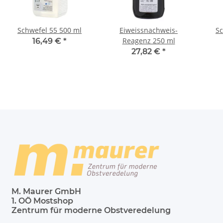
Schwefel 55 500 ml
Eiweissnachweis-
Sc
Reagenz 250 ml
16,49 €
*
27,82 €
*
M. Maurer GmbH
1. OÖ Mostshop
Zentrum für moderne Obstveredelung