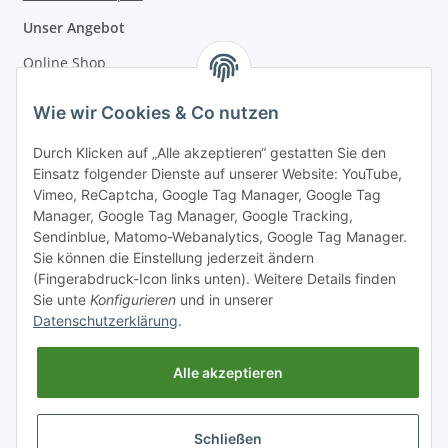
Unser Angebot
Online Shop
Mostakademie
Wie wir Cookies & Co nutzen
Mostatelier
Durch Klicken auf „Alle akzeptieren“ gestatten Sie den
Einsatz folgender Dienste auf unserer Website: YouTube,
Vimeo, ReCaptcha, Google Tag Manager, Google Tag
Manager, Google Tag Manager, Google Tracking,
Sendinblue, Matomo-Webanalytics, Google Tag Manager.
Informationen
Sie können die Einstellung jederzeit ändern
(Fingerabdruck-Icon links unten). Weitere Details finden
Sie unte
Konfigurieren
und in unserer
Gesetzliche Informationen
Datenschutzerklärung
.
Alle akzeptieren
Schließen
* Alle Preise inkl. gesetzlicher USt., zzgl.
Versand