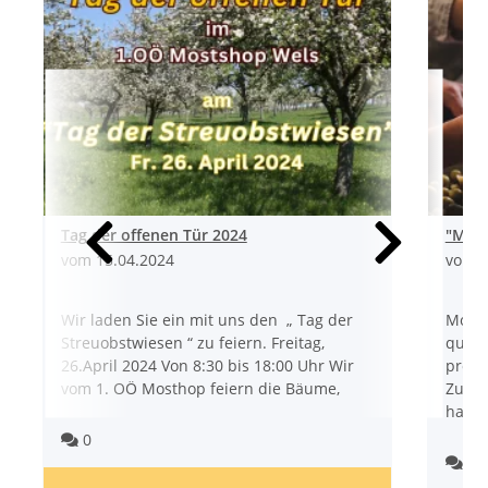
Tag der offenen Tür 2024
"Most
vom
15.04.2024
vom
2
Wir laden Sie ein mit uns den „ Tag der
Most 
Streuobstwiesen “ zu feiern. Freitag,
quali
26.April 2024 Von 8:30 bis 18:00 Uhr Wir
produ
vom 1. OÖ Mosthop feiern die Bäume,
Zusam
haben 
Kommentare
0
Ko
0