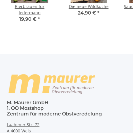
Bierbrauen für
Die neue Wildküche
Sauc
Jedermann
24,90 €
*
19,90 €
*
M. Maurer GmbH
1. OÖ Mostshop
Zentrum für moderne Obstveredelung
Laahener Str. 72
A 4600 Wels