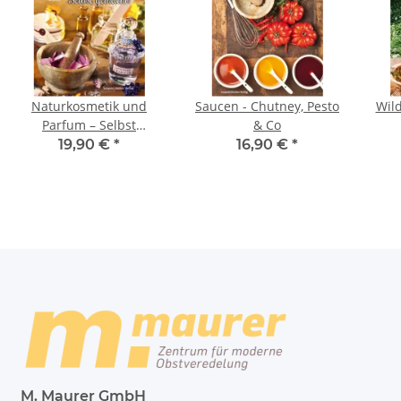
Naturkosmetik und
Saucen - Chutney, Pesto
Wild
Parfum – Selbst
& Co
gemacht!
19,90 €
*
16,90 €
*
M. Maurer GmbH