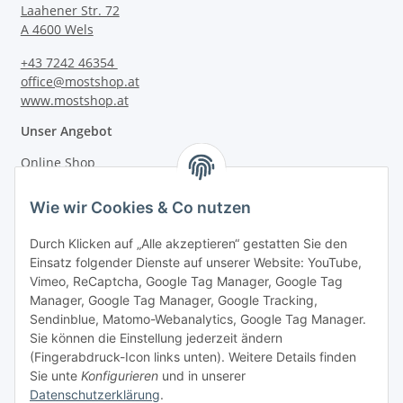
Laahener Str. 72
A 4600 Wels
+43 7242 46354
office@mostshop.at
www.mostshop.at
Unser Angebot
Online Shop
Mostakademie
Wie wir Cookies & Co nutzen
Mostatelier
Durch Klicken auf „Alle akzeptieren“ gestatten Sie den
Einsatz folgender Dienste auf unserer Website: YouTube,
Vimeo, ReCaptcha, Google Tag Manager, Google Tag
Manager, Google Tag Manager, Google Tracking,
Sendinblue, Matomo-Webanalytics, Google Tag Manager.
Informationen
Sie können die Einstellung jederzeit ändern
(Fingerabdruck-Icon links unten). Weitere Details finden
Sie unte
Konfigurieren
und in unserer
Gesetzliche Informationen
Datenschutzerklärung
.