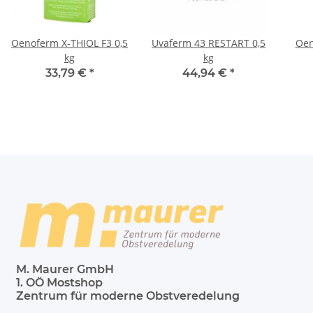
Oenoferm X-THIOL F3 0,5
Uvaferm 43 RESTART 0,5
Oen
kg
kg
33,79 €
*
44,94 €
*
M. Maurer GmbH
1. OÖ Mostshop
Zentrum für moderne Obstveredelung