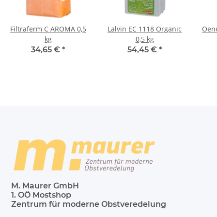
Filtraferm C AROMA 0,5
Lalvin EC 1118 Organic
Oeno
kg
0,5 kg
34,65 €
*
54,45 €
*
M. Maurer GmbH
1. OÖ Mostshop
Zentrum für moderne Obstveredelung