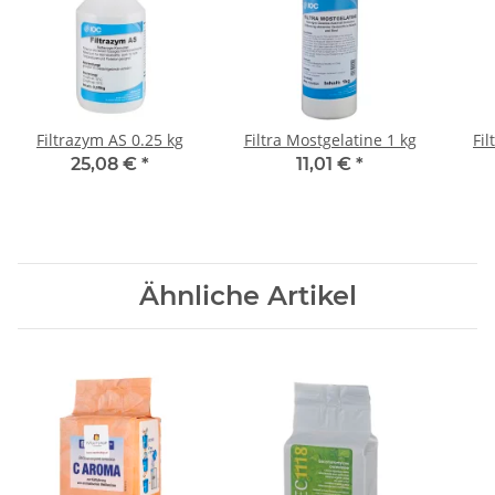
Filtrazym AS 0.25 kg
Filtra Mostgelatine 1 kg
Fi
25,08 €
*
11,01 €
*
Ähnliche Artikel