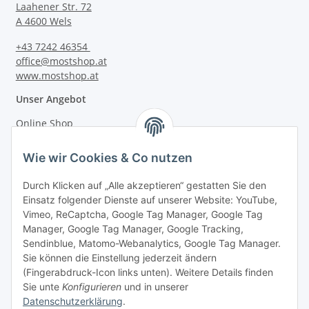
Laahener Str. 72
A 4600 Wels
+43 7242 46354
office@mostshop.at
www.mostshop.at
Unser Angebot
Online Shop
Mostakademie
Wie wir Cookies & Co nutzen
Mostatelier
Durch Klicken auf „Alle akzeptieren“ gestatten Sie den
Einsatz folgender Dienste auf unserer Website: YouTube,
Vimeo, ReCaptcha, Google Tag Manager, Google Tag
Manager, Google Tag Manager, Google Tracking,
Sendinblue, Matomo-Webanalytics, Google Tag Manager.
Informationen
Sie können die Einstellung jederzeit ändern
(Fingerabdruck-Icon links unten). Weitere Details finden
Sie unte
Konfigurieren
und in unserer
Gesetzliche Informationen
Datenschutzerklärung
.