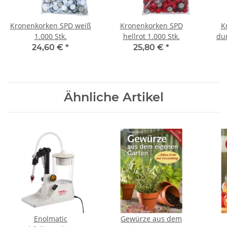
Kronenkorken SPD weiß
Kronenkorken SPD
K
1.000 Stk.
hellrot 1.000 Stk.
dun
24,60 €
*
25,80 €
*
Ähnliche Artikel
Enolmatic
Gewürze aus dem