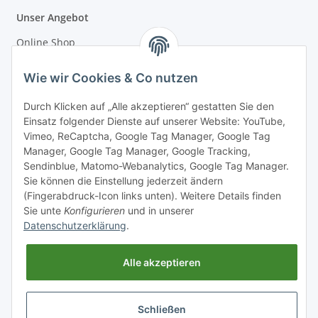
Unser Angebot
Online Shop
Mostakademie
Wie wir Cookies & Co nutzen
Mostatelier
Durch Klicken auf „Alle akzeptieren“ gestatten Sie den
Einsatz folgender Dienste auf unserer Website: YouTube,
Vimeo, ReCaptcha, Google Tag Manager, Google Tag
Manager, Google Tag Manager, Google Tracking,
Sendinblue, Matomo-Webanalytics, Google Tag Manager.
Informationen
Sie können die Einstellung jederzeit ändern
(Fingerabdruck-Icon links unten). Weitere Details finden
Sie unte
Konfigurieren
und in unserer
Gesetzliche Informationen
Datenschutzerklärung
.
Alle akzeptieren
Schließen
* Alle Preise inkl. gesetzlicher USt., zzgl.
Versand