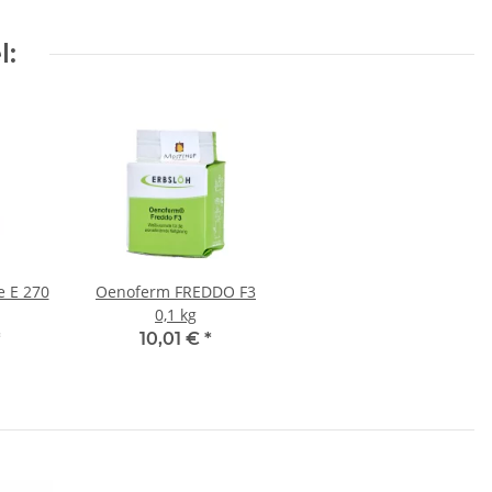
l:
e E 270
Oenoferm FREDDO F3
0,1 kg
*
10,01 €
*