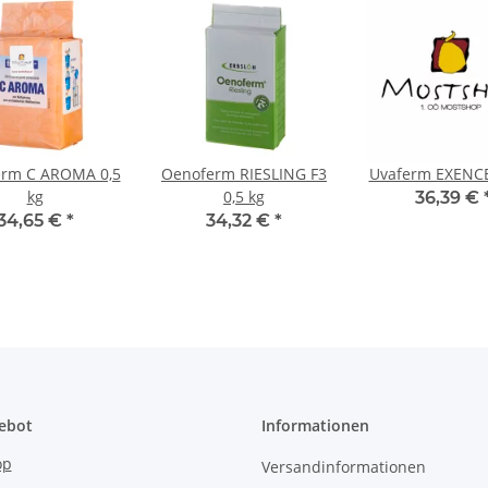
ferm C AROMA 0,5
Oenoferm RIESLING F3
Uvaferm EXENCE
kg
0,5 kg
36,39 €
34,65 €
*
34,32 €
*
ebot
Informationen
op
Versandinformationen