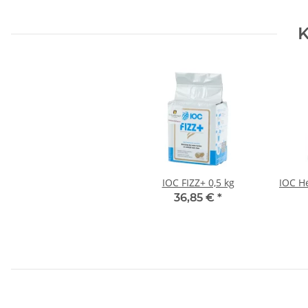
K
IOC FIZZ+ 0,5 kg
IOC H
36,85 €
*