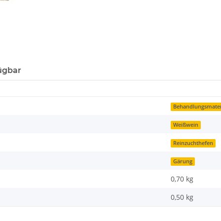
ügbar
Behandlungsmater
Weißwein
Reinzuchthefen
Gärung
0,70 kg
0,50
kg