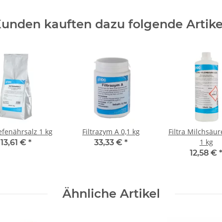
unden kauften dazu folgende Artike
efenährsalz 1 kg
Filtrazym A 0,1 kg
Filtra Milchsäur
1 kg
13,61 €
*
33,33 €
*
12,58 €
Ähnliche Artikel