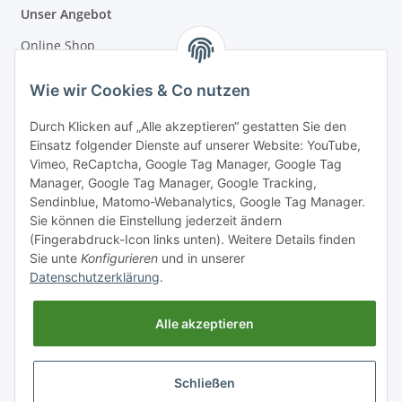
Unser Angebot
Online Shop
Mostakademie
Wie wir Cookies & Co nutzen
Mostatelier
Durch Klicken auf „Alle akzeptieren“ gestatten Sie den
Einsatz folgender Dienste auf unserer Website: YouTube,
Vimeo, ReCaptcha, Google Tag Manager, Google Tag
Manager, Google Tag Manager, Google Tracking,
Sendinblue, Matomo-Webanalytics, Google Tag Manager.
Informationen
Sie können die Einstellung jederzeit ändern
(Fingerabdruck-Icon links unten). Weitere Details finden
Sie unte
Konfigurieren
und in unserer
Gesetzliche Informationen
Datenschutzerklärung
.
Alle akzeptieren
Schließen
* Alle Preise inkl. gesetzlicher USt., zzgl.
Versand