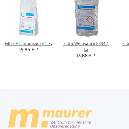
Filtra Ascorbinsäure 1 kg
Filtra Weinsäure E334 1
Fil
kg
15,84 €
*
13,86 €
*