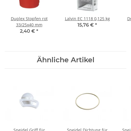
Duplex Stopfen rot
Lalvin EC 1118 0,125 kg
D
33/25x40 mm
15,76 €
*
2,40 €
*
Ähnliche Artikel
Speidel Griff für
Speidel Dichtung für
Spei