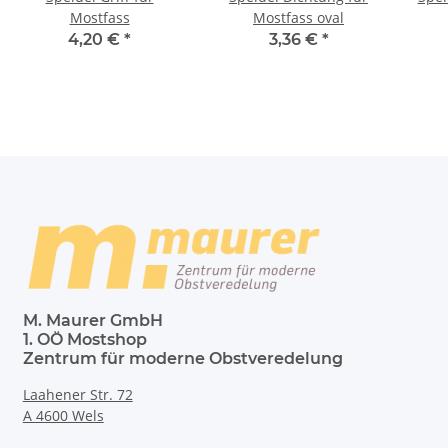
Mostfass
Mostfass oval
4,20 €
*
3,36 €
*
M. Maurer GmbH
1. OÖ Mostshop
Zentrum für moderne Obstveredelung
Laahener Str. 72
A 4600 Wels