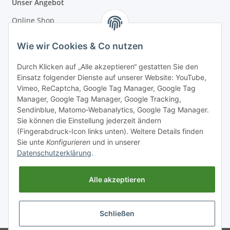
Unser Angebot
Online Shop
Mostakademie
Wie wir Cookies & Co nutzen
Mostatelier
Durch Klicken auf „Alle akzeptieren“ gestatten Sie den
Einsatz folgender Dienste auf unserer Website: YouTube,
Vimeo, ReCaptcha, Google Tag Manager, Google Tag
Manager, Google Tag Manager, Google Tracking,
Sendinblue, Matomo-Webanalytics, Google Tag Manager.
Informationen
Sie können die Einstellung jederzeit ändern
(Fingerabdruck-Icon links unten). Weitere Details finden
Sie unte
Konfigurieren
und in unserer
Gesetzliche Informationen
Datenschutzerklärung
.
Alle akzeptieren
Schließen
* Alle Preise inkl. gesetzlicher USt., zzgl.
Versand