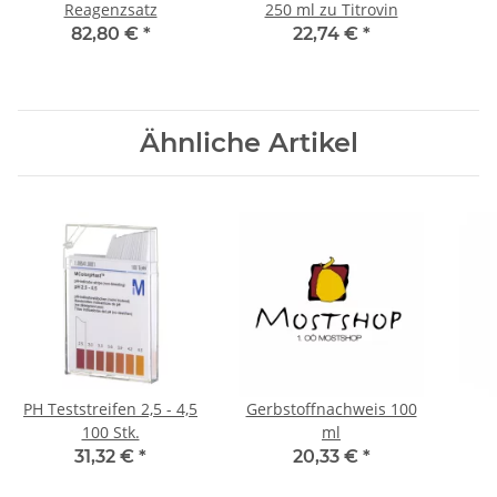
Reagenzsatz
250 ml zu Titrovin
82,80 €
*
22,74 €
*
Ähnliche Artikel
PH Teststreifen 2,5 - 4,5
Gerbstoffnachweis 100
100 Stk.
ml
31,32 €
*
20,33 €
*