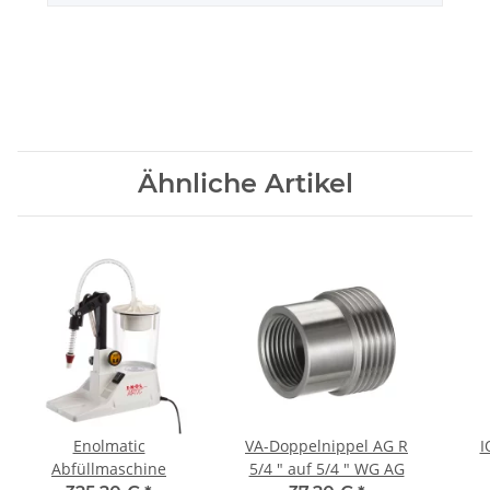
Ähnliche Artikel
Enolmatic
VA-Doppelnippel AG R
I
Abfüllmaschine
5/4 " auf 5/4 " WG AG