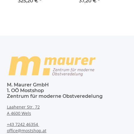
325,20 €
*
37,20 €
*
M. Maurer GmbH
1. OÖ Mostshop
Zentrum für moderne Obstveredelung
Laahener Str. 72
A 4600 Wels
+43 7242 46354
office@mostshop.at