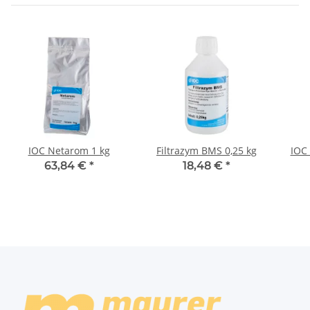
IOC Netarom 1 kg
Filtrazym BMS 0,25 kg
IOC 
63,84 €
*
18,48 €
*