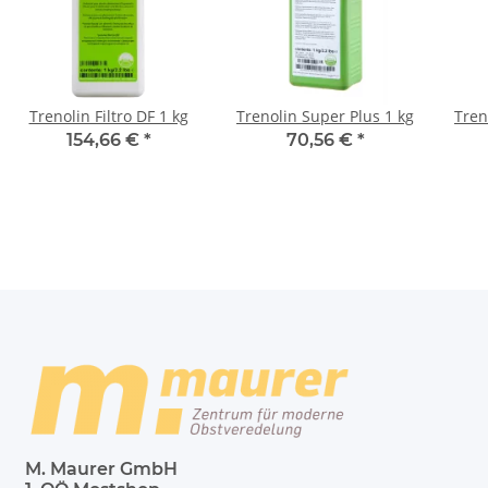
Trenolin Filtro DF 1 kg
Trenolin Super Plus 1 kg
Tren
154,66 €
*
70,56 €
*
M. Maurer GmbH