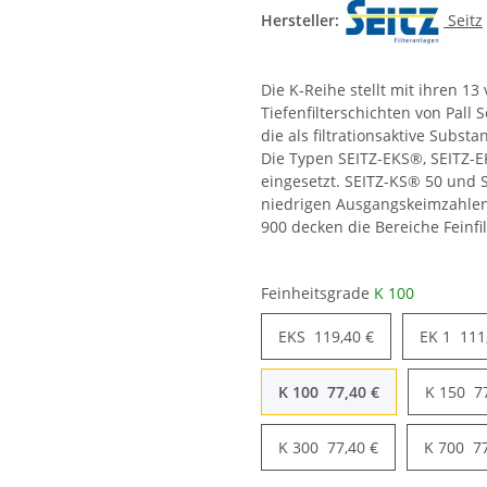
Hersteller:
Seitz
Die K-Reihe stellt mit ihren 1
Tiefenfilterschichten von Pall 
die als filtrationsaktive Subst
Die Typen SEITZ-EKS®, SEITZ-E
eingesetzt. SEITZ-KS® 50 und S
niedrigen Ausgangskeimzahlen e
900 decken die Bereiche Feinfilt
Feinheitsgrade
K 100
EKS
119,40 €
EK 1
111
K 100
77,40 €
K 150
7
K 300
77,40 €
K 700
7