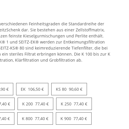
3 verschiedenen Feinheitsgraden die Standardreihe der
SeitzSchenk dar. Sie bestehen aus einer Zellstoffmatrix,
anzen feinste Kieselgurmischungen und Perlite enthält.
K® 1 und SEITZ-EK® werden zur Entkeimungsfiltration
EITZ-KS® 80 sind keimreduzierende Tiefenfilter, die bei
in steriles Filtrat erbringen können. Die K 100 bis zur K
ration, Klärfiltration und Grobfiltration ab.
,90 €
EK
106,50 €
KS 80
90,60 €
7,40 €
K 200
77,40 €
K 250
77,40 €
7,40 €
K 800
77,40 €
K 900
77,40 €