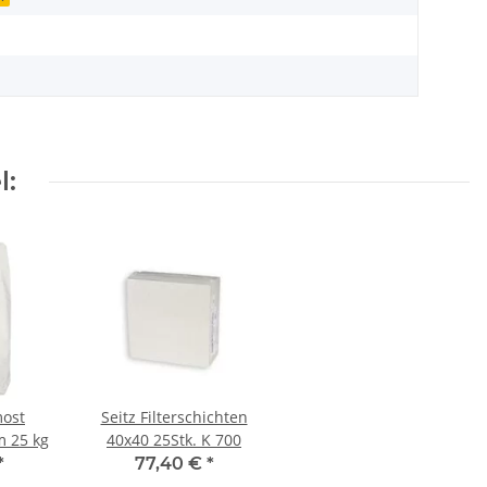
l:
most
Seitz Filterschichten
m 25 kg
40x40 25Stk. K 700
*
77,40 €
*