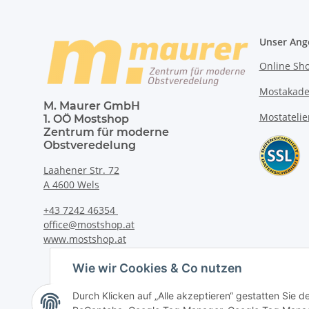
Unser Ang
Online Sh
Mostakad
M. Maurer GmbH
Mostatelie
1. OÖ Mostshop
Zentrum für moderne
Obstveredelung
Laahener Str. 72
A 4600 Wels
+43 7242 46354
office@mostshop.at
www.mostshop.at
Wie wir Cookies & Co nutzen
Durch Klicken auf „Alle akzeptieren“ gestatten Sie 