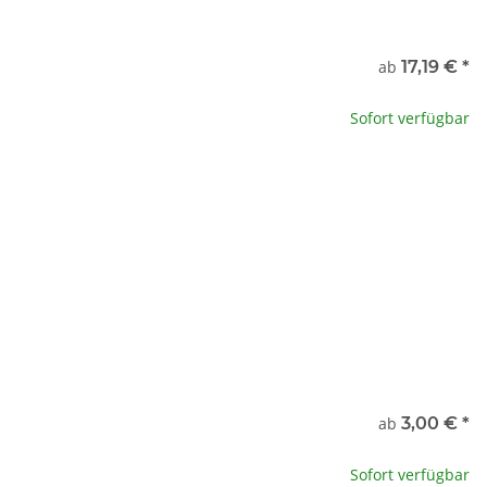
nde
ab
17,19 €
*
te wählen Sie eine Variation.
Sofort verfügbar
x
nte auswählen:
ab
3,00 €
*
ltr.
3,00 €
Sofort verfügbar