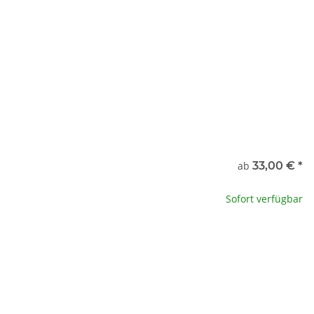
x
nde
ab
33,00 €
*
te wählen Sie eine Variation.
Sofort verfügbar
x