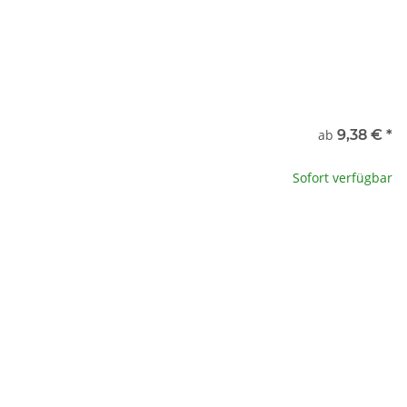
nde
ab
9,38 €
*
g
9,38 €
Sofort verfügbar
kg
96,00 €
x