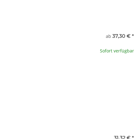
nde
ab
37,30 €
*
5 kg
37,30 €
Sofort verfügbar
g
136,84 €
x
31,32 €
*