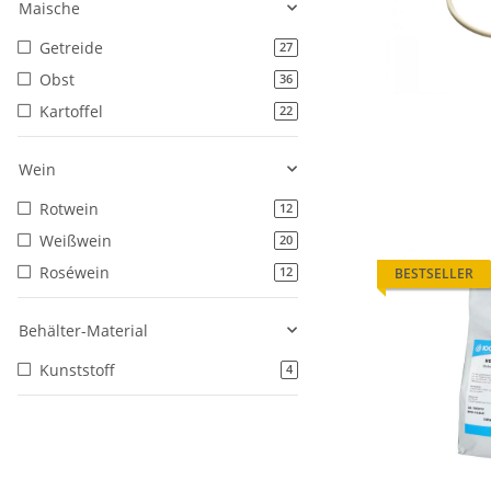
Maische
Getreide
27
Obst
36
Kartoffel
22
Wein
Rotwein
12
Weißwein
20
Roséwein
BESTSELLER
12
Behälter-Material
Kunststoff
4