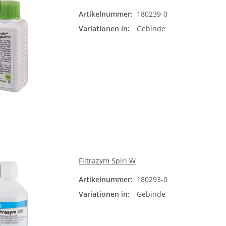
Artikelnummer:
180239-0
Gebi
Variationen in:
Gebinde
0,1
1 k
Filtrazym Spiri W
Artikelnummer:
180293-0
Gebi
Variationen in:
Gebinde
0,2
1 k