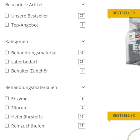
Besondere Artikel
BESTSELLER
Unsere Bestseller
27
Top-Angebot
1
Kategorien
Behandlungsmaterial
43
Laborbedarf
23
Behälter Zubehör
4
Behandlungsmaterialien
Enzyme
9
Säuren
2
BESTSELLER
Hefenährstoffe
11
Reinzuchthefen
13