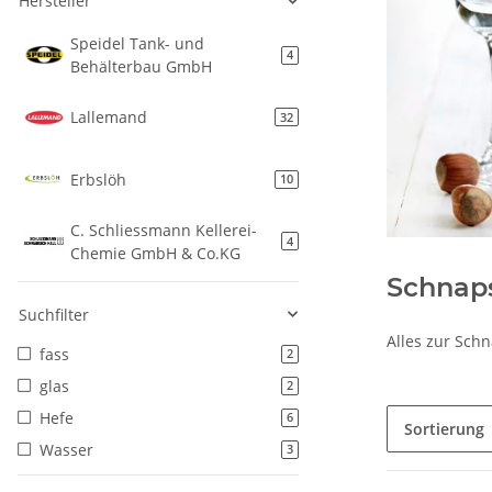
Hersteller
Speidel Tank- und
4
Behälterbau GmbH
Lallemand
32
Erbslöh
10
C. Schliessmann Kellerei-
4
Chemie GmbH & Co.KG
Schnap
Suchfilter
Alles zur Sch
fass
2
glas
2
Hefe
6
Sortierung
Wasser
3