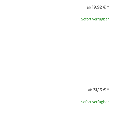
nde
ab
19,92 €
*
 kg
19,92 €
Sofort verfügbar
g
150,00 €
x
nde
ab
31,15 €
*
5 kg
31,15 €
Sofort verfügbar
g
107,60 €