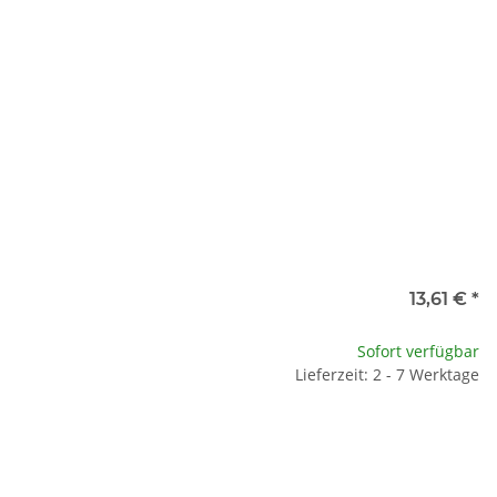
30 ltr.
3,00 €
x
20 ltr.
7,20 €
13,61 €
*
Sofort verfügbar
Lieferzeit: 2 - 7 Werktage