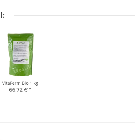
l:
VitaFerm Bio 1 kg
66,72 €
*