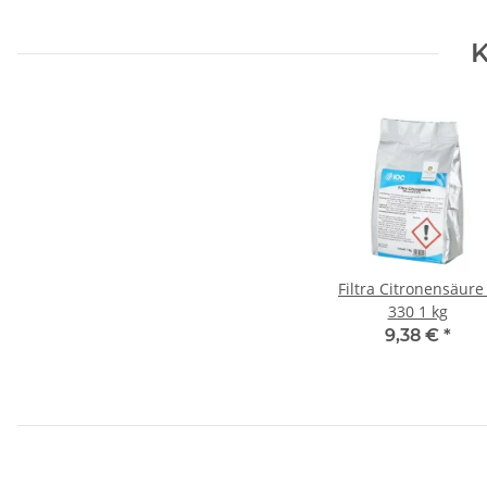
K
Filtra Citronensäure
330 1 kg
9,38 €
*