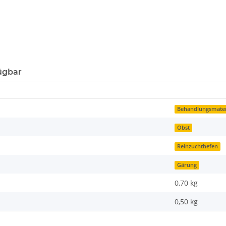
ügbar
Behandlungsmater
Obst
Reinzuchthefen
Gärung
0,70 kg
0,50
kg