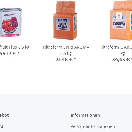
fruit Plus 0,5 kg
Filtraferm SPIRI AROMA
Filtraferm C AR
0,5 kg
kg
49,17 €
*
31,46 €
*
34,65 €
ebot
Informationen
op
Versandinformationen