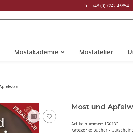
Tel: +43 (0) 7242 46354
Mostakademie
Mostatelier
U
Apfelwein
Most und Apfelw
Artikelnummer:
150132
Kategorie:
Bücher - Gutschein