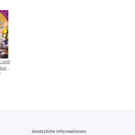
k und
bst
*
Gesetzliche Informationen