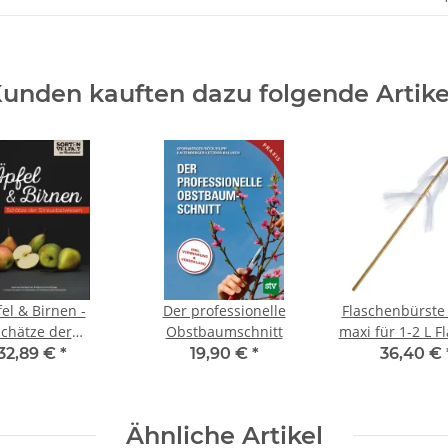
unden kauften dazu folgende Artike
el & Birnen -
Der professionelle
Flaschenbürste
chätze der
Obstbaumschnitt
maxi für 1-2 L F
euobstwiesen
32,89 €
*
19,90 €
*
36,40 €
Ähnliche Artikel