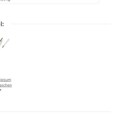
l:
 ipsum
laschen
*