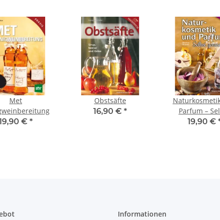
Met
Obstsäfte
Naturkosmeti
gweinbereitung
Parfum – Sel
16,90 €
*
gemacht!
19,90 €
*
19,90 €
ebot
Informationen