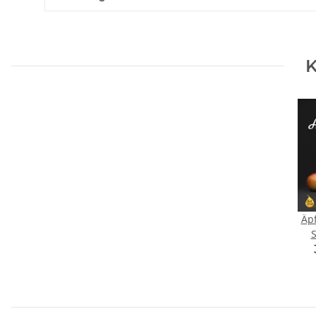
K
Äpf
S
Str