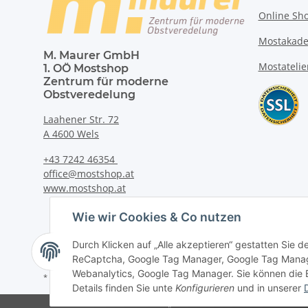
Online Sh
Mostakad
M. Maurer GmbH
Mostatelie
1. OÖ Mostshop
Zentrum für moderne
Obstveredelung
Laahener Str. 72
A 4600 Wels
+43 7242 46354
office@mostshop.at
www.mostshop.at
Wie wir Cookies & Co nutzen
Durch Klicken auf „Alle akzeptieren“ gestatten Sie 
ReCaptcha, Google Tag Manager, Google Tag Manag
Webanalytics, Google Tag Manager. Sie können die Ei
* Alle Preise inkl. gesetzlicher USt., zzgl.
Versand
Details finden Sie unte
Konfigurieren
und in unserer