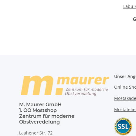
Labu 
6
Unser Ang
Online Sh
Mostakad
M. Maurer GmbH
Mostatelie
1. OÖ Mostshop
Zentrum für moderne
Obstveredelung
Laahener Str. 72