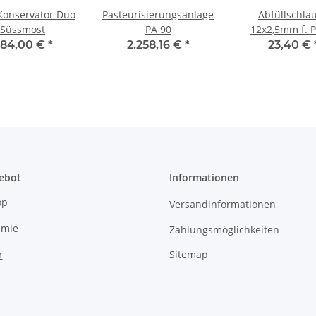
Konservator Duo
Pasteurisierungsanlage
Abfüllschla
Süssmost
PA 90
12x2,5mm f. 
84,00 €
*
2.258,16 €
*
23,40 €
ebot
Informationen
op
Versandinformationen
emie
Zahlungsmöglichkeiten
Sitemap
r