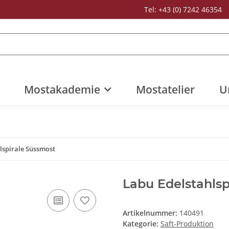
Tel: +43 (0) 7242 46354
Mostakademie
Mostatelier
U
lspirale Süssmost
Labu Edelstahlsp
Artikelnummer:
140491
Kategorie:
Saft-Produktion