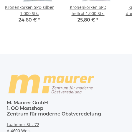
Kronenkorken SPD silber
Kronenkorken SPD
K
1.000 Stk.
hellrot 1.000 Stk.
dun
24,60 €
*
25,80 €
*
M. Maurer GmbH
1. OÖ Mostshop
Zentrum für moderne Obstveredelung
Laahener Str. 72
A 4600 Wels