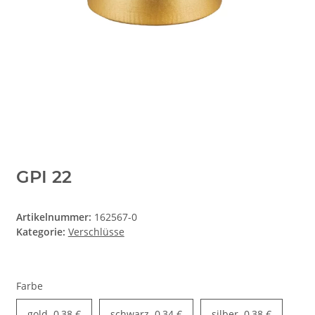
GPI 22
Artikelnummer:
162567-0
Kategorie:
Verschlüsse
Farbe
gold
0,38 €
schwarz
0,34 €
silber
0,38 €