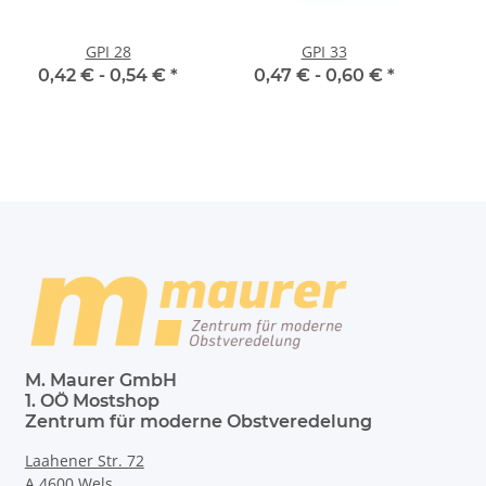
GPI 28
GPI 33
0,42 € -
0,54 €
*
0,47 € -
0,60 €
*
M. Maurer GmbH
1. OÖ Mostshop
Zentrum für moderne Obstveredelung
Laahener Str. 72
A 4600 Wels