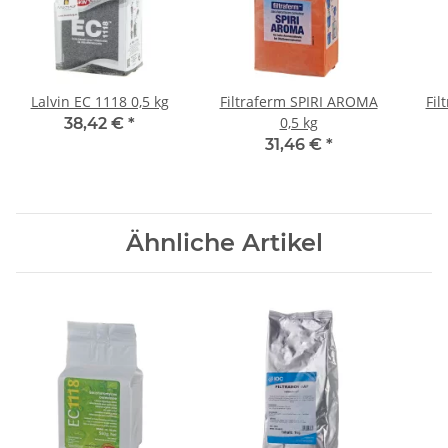
Lalvin EC 1118 0,5 kg
Filtraferm SPIRI AROMA
Fil
0,5 kg
38,42 €
*
31,46 €
*
Ähnliche Artikel