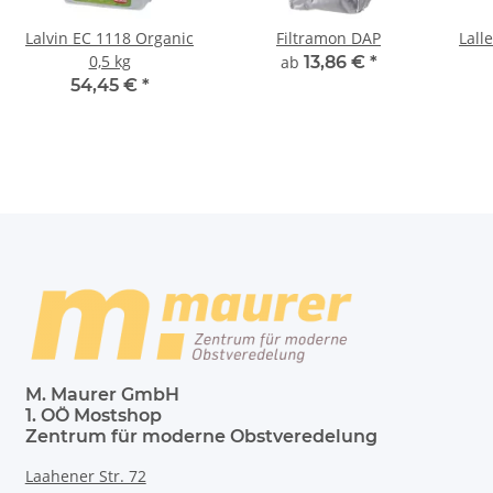
Lalvin EC 1118 Organic
Filtramon DAP
Lall
0,5 kg
ab
13,86 €
*
54,45 €
*
M. Maurer GmbH
1. OÖ Mostshop
Zentrum für moderne Obstveredelung
Laahener Str. 72