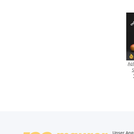
Äpf
S
Str
Unser Ang