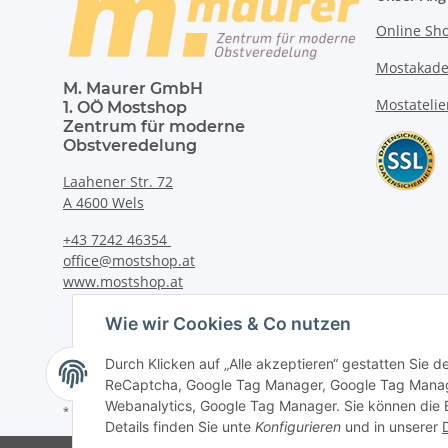
Online Sh
Mostakad
M. Maurer GmbH
Mostatelie
1. OÖ Mostshop
Zentrum für moderne
Obstveredelung
Laahener Str. 72
A 4600 Wels
+43 7242 46354
office@mostshop.at
www.mostshop.at
Wie wir Cookies & Co nutzen
Durch Klicken auf „Alle akzeptieren“ gestatten Sie 
ReCaptcha, Google Tag Manager, Google Tag Manag
Webanalytics, Google Tag Manager. Sie können die Ei
* Alle Preise inkl. gesetzlicher USt., zzgl.
Versand
Details finden Sie unte
Konfigurieren
und in unserer