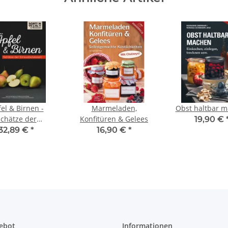
el & Birnen -
Marmeladen,
Obst haltbar 
chätze der
Konfitüren & Gelees
19,90 €
euobstwiesen
32,89 €
*
16,90 €
*
ebot
Informationen