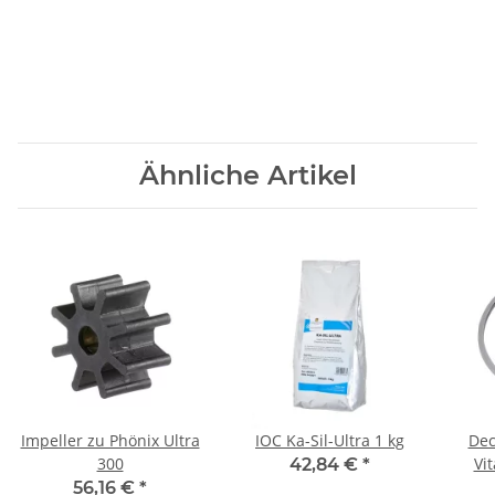
Ähnliche Artikel
Impeller zu Phönix Ultra
IOC Ka-Sil-Ultra 1 kg
Dec
300
Vit
42,84 €
*
56,16 €
*