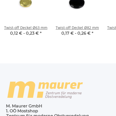
Twist-off Deckel Ø63 mm
Twist-off Deckel Ø82 mm
Twis
0,12 € -
0,23 €
*
0,17 € -
0,26 €
*
M. Maurer GmbH
1. OÖ Mostshop
Zentrum für moderne Obstveredelung