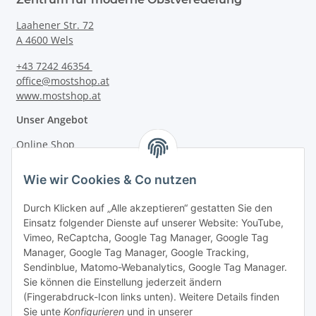
Laahener Str. 72
A 4600 Wels
+43 7242 46354
office@mostshop.at
www.mostshop.at
Unser Angebot
Online Shop
Mostakademie
Wie wir Cookies & Co nutzen
Mostatelier
Durch Klicken auf „Alle akzeptieren“ gestatten Sie den
Einsatz folgender Dienste auf unserer Website: YouTube,
Vimeo, ReCaptcha, Google Tag Manager, Google Tag
Manager, Google Tag Manager, Google Tracking,
Sendinblue, Matomo-Webanalytics, Google Tag Manager.
Informationen
Sie können die Einstellung jederzeit ändern
(Fingerabdruck-Icon links unten). Weitere Details finden
Sie unte
Konfigurieren
und in unserer
Gesetzliche Informationen