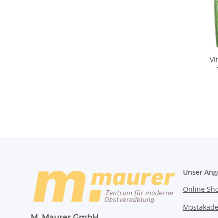
Vi
Unser Ang
Online Sh
Mostakad
M. Maurer GmbH