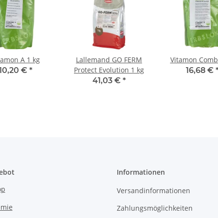
tamon A 1 kg
Lallemand GO FERM
Vitamon Combi
Protect Evolution 1 kg
10,20 €
*
16,68 €
41,03 €
*
ebot
Informationen
op
Versandinformationen
emie
Zahlungsmöglichkeiten