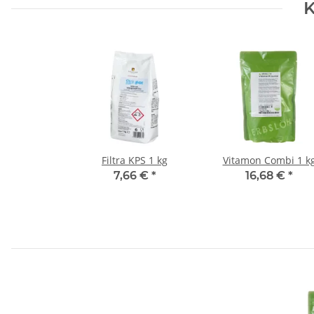
K
Filtra KPS 1 kg
Vitamon Combi 1 k
7,66 €
*
16,68 €
*