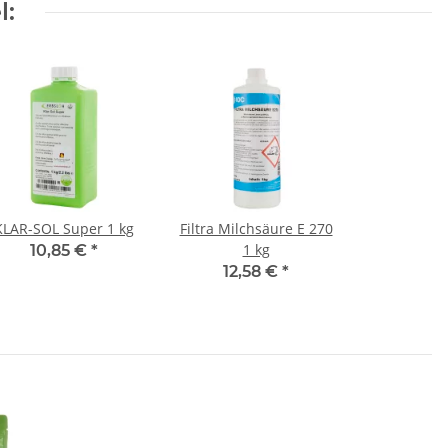
l:
KLAR-SOL Super 1 kg
Filtra Milchsäure E 270
1 kg
10,85 €
*
12,58 €
*