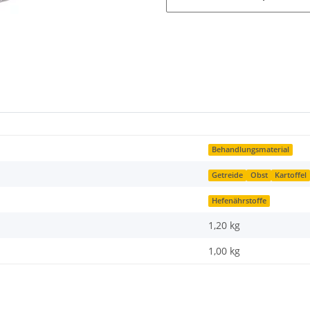
Behandlungsmaterial
Getreide
Obst
Kartoffel
Hefenährstoffe
1,20 kg
1,00
kg