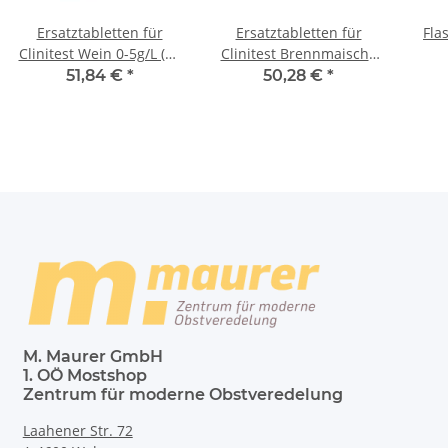
Ersatztabletten für
Ersatztabletten für
Fla
Clinitest Wein 0-5g/L (36
Clinitest Brennmaische
Stk.)
0-10g/L (36 Stk.)
Tu
51,84 €
*
50,28 €
*
M. Maurer GmbH
1. OÖ Mostshop
Zentrum für moderne Obstveredelung
Laahener Str. 72