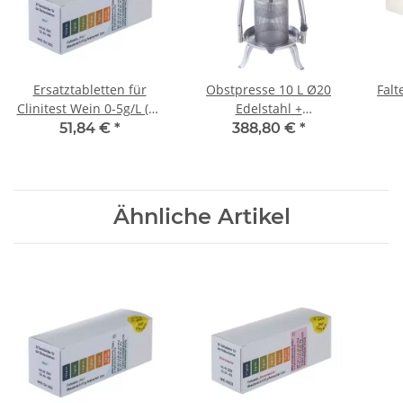
Ersatztabletten für
Obstpresse 10 L Ø20
Falt
Clinitest Wein 0-5g/L (36
Edelstahl +
Stk.)
Edelstahlkorb
51,84 €
*
388,80 €
*
Ähnliche Artikel